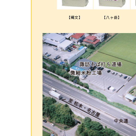
【縄文】
【八ヶ岳】