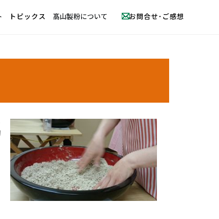
ト
トピックス
髙山製粉について
お問合せ･ご感想
は
切