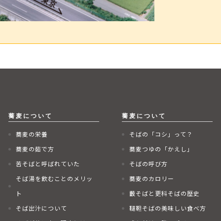
蕎麦の栄養
そばの「コシ」って？
蕎麦の茹で方
蕎麦つゆの「かえし」
苦そばと呼ばれていた
そばの呼び方
そば湯を飲むことのメリッ
蕎麦のカロリー
ト
藪そばと更科そばの歴史
そば出汁について
韃靼そばの美味しい食べ方