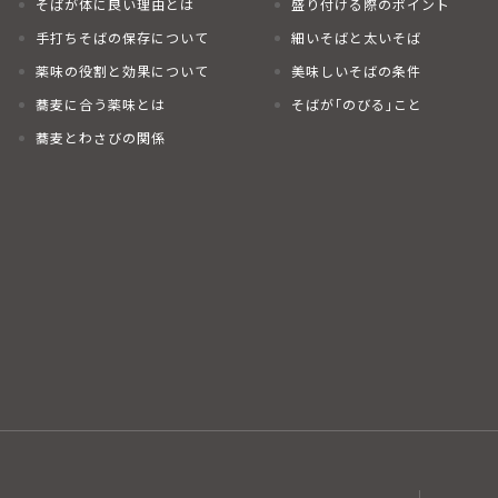
そばが体に良い理由とは
盛り付ける際のポイント
手打ちそばの保存について
細いそばと太いそば
薬味の役割と効果について
美味しいそばの条件
蕎麦に合う薬味とは
そばが｢のびる｣こと
蕎麦とわさびの関係