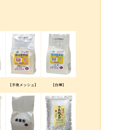
【手挽メッシュ】
【白樺】