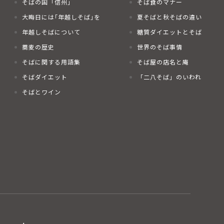
そばの国「信州」
そば食のマナー
大晦日には｢年越しそば｣を
夏そばと秋そばの違い
年越しそばについて
糖質ダイエットとそば
蕎麦の歴史
世界のそば事情
そばに関する用語集
そば屋の店名と庵
そばダイエット
「二八そば」のいわれ
そばとワイン