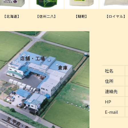
【北海道】
【信州二八】
【韃靼】
【ロイヤル】
社名
住所
連絡先
HP
E-mail