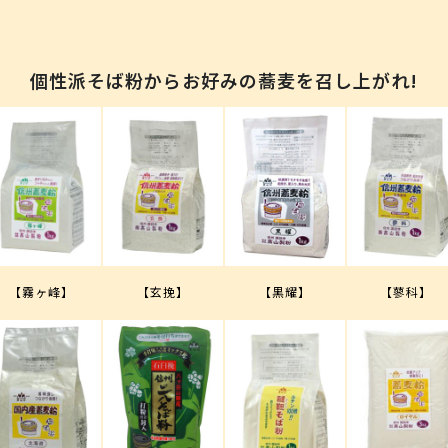
個性派そば粉からお好みの蕎麦を召し上がれ!
【霧ヶ峰】
【玄挽】
【黒耀】
【蓼科】