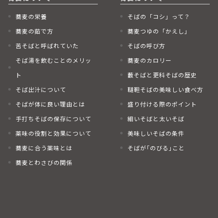
蕎麦の栄養
そばの「コシ」って？
蕎麦の茹で方
蕎麦つゆの「かえし」
苦そばと呼ばれていた
そばの呼び方
そば湯を飲むことのメリッ
蕎麦のカロリー
ト
藪そばと更科そばの歴史
そば出汁について
韃靼そばの美味しい食べ方
そばが体に良い理由とは
盛り付ける際のポイント
手打ちそばの保存について
細いそばと太いそば
薬味の役割と効果について
美味しいそばの条件
蕎麦に合う薬味とは
そばが｢のびる｣こと
蕎麦とわさびの関係