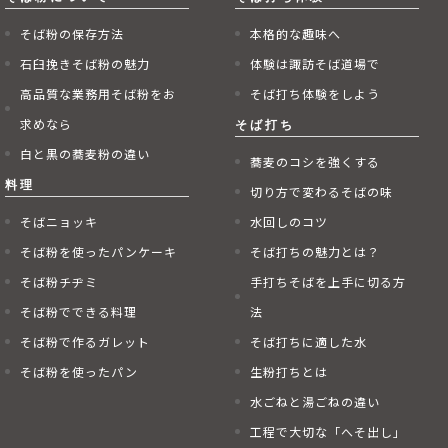
そば粉の保存方法
本格的な趣味へ
石臼挽きそば粉の魅力
体験は諏訪そば道場で
高品質な業務用そば粉をお
そば打ち体験をしよう
求めなら
白と黒の蕎麦粉の違い
蕎麦のコシを強くする
切り方で変わるそばの味
そばニョッキ
水回しのコツ
そば粉を使ったパンケーキ
そば打ちの魅力とは？
そば粉チヂミ
手打ちそばを上手に切る方
そば粉でできる料理
法
そば粉で作るガレット
そば打ちに適した水
そば粉を使ったパン
生粉打ちとは
水ごねと湯ごねの違い
工程で大切な「へそ出し」