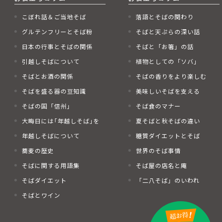
こぼれ話＆ご当地そば
落語とそばの関わり
グルテンフリーとそば粉
そばと天ぷらの深い話
日本の行事とそばの関係
そばと「お箸」の話
引越しそばについて
植物としての「ソバ」
そばとお酒の関係
そばの香りをより楽しむ
そばを盛る器の豆知識
美味しいそばを支える
そばの国「信州」
そば食のマナー
大晦日には｢年越しそば｣を
夏そばと秋そばの違い
年越しそばについて
糖質ダイエットとそば
蕎麦の歴史
世界のそば事情
そばに関する用語集
そば屋の店名と庵
そばダイエット
「二八そば」のいわれ
そばとワイン