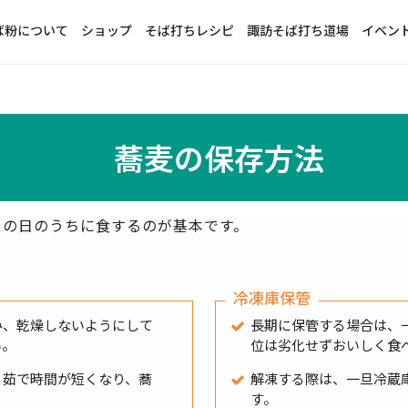
ば粉について
ショップ
そば打ちレシピ
諏訪そば打ち道場
イベン
蕎麦の保存方法
その日のうちに食するのが基本です。
。
冷凍庫保管
み、乾燥しないようにして
長期に保管する場合は、
い。
位は劣化せずおいしく食
、茹で時間が短くなり、蕎
解凍する際は、一旦冷蔵
す。